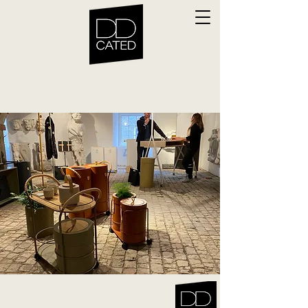
<!-- MailMunch for Ddcated -->
<!-- Paste this code right before the </head> tag on every page of your site. -->
<script src="//a.mailmunch.co/app/v1/site.js" id="mailmunch-script" data-mailmunch-site-id="951249"
async="async"></script>