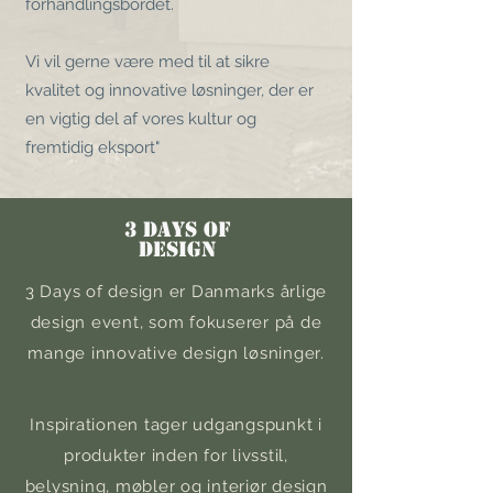
forhandlingsbordet.
Vi vil gerne være med til at sikre
kvalitet og innovative løsninger, der er
en vigtig del af vores kultur og
fremtidig eksport"
3 Days of
design
3 Days of design er Danmarks årlige
design event, som fokuserer på de
mange innovative design løsninger.
Inspirationen tager udgangspunkt i
produkter inden for livsstil,
belysning, møbler og interiør design