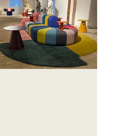
When we “ shout out as a group”
we will undoubtedly, like last year,
create
a “must visit location” and a lot of
extensive press coverage in both
national
and international press.
Especially taking into account that