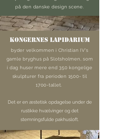
på den danske design scene.
Kongernes Lapidarium
byder velkommen i Christian IV's
gamle bryghus på Slotsholmen, som
i dag huser mere end 350 kongelige
skulpturer fra perioden 1500- til
1700-tallet.
Det er en æstetisk opdagelse under de
rustikke hvælvinger og det
stemningsfulde pakhusloft.